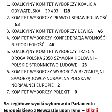
KOALICYJNY KOMITET WYBORCZY KOALICJA
OBYWATELSKA 39 403
128
KOMITET WYBORCZY PRAWO I SPRAWIEDLIWOŚĆ
53
KOALICYJNY KOMITET WYBORCZY LEWICA
46
KOMITET WYBORCZY KONFEDERACJA WOLNOŚĆ I
NIEPODLEGŁOŚĆ
46
KOALICYJNY KOMITET WYBORCZY TRZECIA
DROGA POLSKA 2050 SZYMONA HOŁOWNI -
POLSKIE STRONNICTWO LUDOWE
23
KOMITET WYBORCZY WYBORCÓW BEZPARTYJNI
SAMORZĄDOWCY-NORMALNA POLSKA W
NORMALNEJ EUROPIE
2
KOMITET WYBORCZY POLEXIT
0
Szczegółowe wyniki wyborów do Parlamentu
Europejskiego z Newcastle upon Tyne –
kliknij