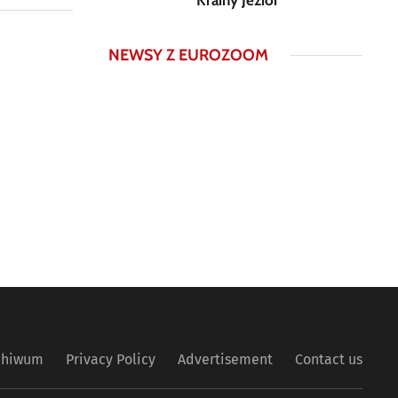
Krainy Jezior
NEWSY Z EUROZOOM
chiwum
Privacy Policy
Advertisement
Contact us