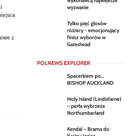
wykonawcą największe
i
wyzwanie
iejsca
Tylko pięć głosów
różnicy - emocjonujący
gowe z
finisz wyborów w
Gateshead
POLNEWS EXPLORER
Spacerkiem po…
BISHOP AUCKLAND
Holy Island (Lindisfarne)
– perła wybrzeża
Northumberland
Kendal – Brama do