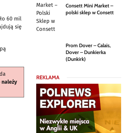
Consett Mini Market –
polski sklep w Consett
ło 60 mil
jdują się
Prom Dover – Calais,
spą
Dover – Dunkierka
(Dunkirk)
oda
REKLAMA
 należy