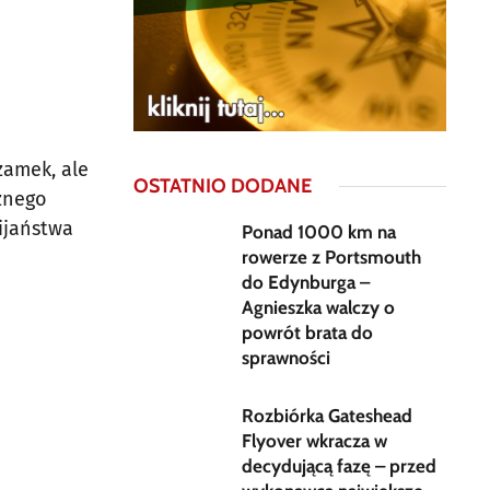
zamek, ale
OSTATNIO DODANE
cznego
ijaństwa
Ponad 1000 km na
rowerze z Portsmouth
do Edynburga –
Agnieszka walczy o
powrót brata do
sprawności
Rozbiórka Gateshead
Flyover wkracza w
decydującą fazę – przed