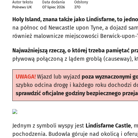
Autor tekstu
Data dodania
Odsłony
Polnews UK
07 lipiec 2026
270
Holy Island, znana także jako Lindisfarne, to jed
na północ od Newcastle upon Tyne, a dojazd sam
również malownicze miejscowości Berwick-upon
Najważniejszą rzeczą, o której trzeba pamiętać pr
pływową połączoną z lądem groblą (causeway), kt
UWAGA!
Wjazd lub wyjazd
poza wyznaczonymi g
szybko odcina drogę i każdego roku dochodzi d
sprawdzić oficjalne godziny bezpiecznego przeja
Jednym z symboli wyspy jest
Lindisfarne Castle
, 
pochodzenia. Budowla góruje nad okolicą i ofer