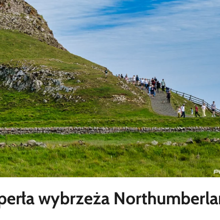
– perła wybrzeża Northumberl