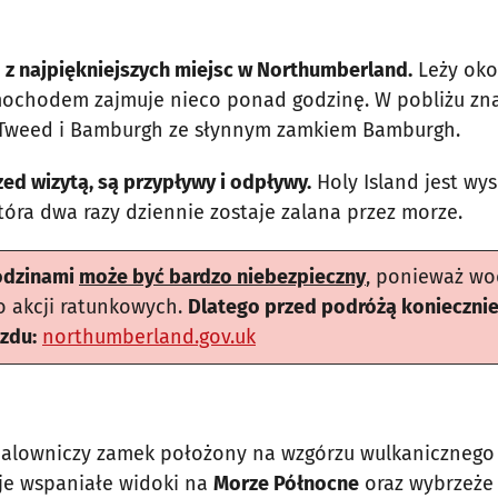
no z najpiękniejszych miejsc w Northumberland.
Leży oko
ochodem zajmuje nieco ponad godzinę. W pobliżu zna
-Tweed i Bamburgh ze słynnym zamkiem Bamburgh.
zed wizytą, są przypływy i odpływy.
Holy Island jest wy
óra dwa razy dziennie zostaje zalana przez morze.
odzinami
może być bardzo niebezpieczny
, ponieważ w
o akcji ratunkowych.
Dlatego przed podróżą koniecznie
zdu:
northumberland.gov.uk
malowniczy zamek położony na wzgórzu wulkanicznego
uje wspaniałe widoki na
Morze Północne
oraz wybrzeże