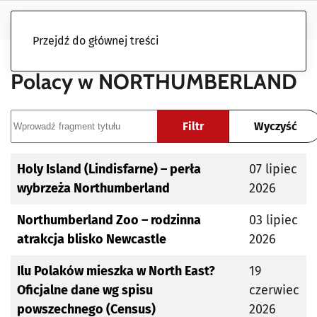
Przejdź do głównej treści
Polacy w NORTHUMBERLAND
Wprowadź fragment tytułu
Filtr
Wyczyść
Tytuł
Data publikacji
Holy Island (Lindisfarne) – perła
07 lipiec
wybrzeża Northumberland
2026
Northumberland Zoo – rodzinna
03 lipiec
atrakcja blisko Newcastle
2026
Ilu Polaków mieszka w North East?
19
Oficjalne dane wg spisu
czerwiec
powszechnego (Census)
2026