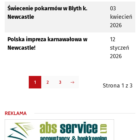
Świecenie pokarmów w Blyth k.
03
Newcastle
kwiecień
2026
Polska impreza karnawałowa w
12
Newcastle!
styczeń
2026
1
2
3
Strona 1 z 3
REKLAMA