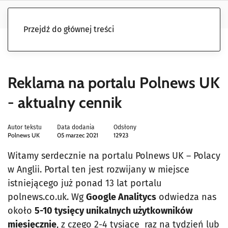
Przejdź do głównej treści
Reklama na portalu Polnews UK
- aktualny cennik
Autor tekstu
Data dodania
Odsłony
Polnews UK
05 marzec 2021
12923
Witamy serdecznie na portalu Polnews UK – Polacy
w Anglii. Portal ten jest rozwijany w miejsce
istniejącego już ponad 13 lat portalu
polnews.co.uk. Wg
Google Analitycs
odwiedza nas
około
5-10 tysięcy unikalnych użytkowników
miesięcznie
, z czego 2-4 tysiące raz na tydzień lub