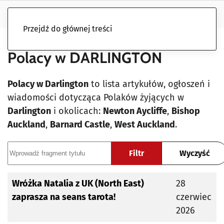
Przejdź do głównej treści
Polacy w DARLINGTON
Polacy w Darlington
to lista artykułów, ogłoszeń i
wiadomości dotycząca Polaków żyjących w
Darlington
i okolicach:
Newton Aycliffe
,
Bishop
Auckland
,
Barnard Castle
,
West Auckland
.
Wprowadź fragment tytułu
Filtr
Wyczyść
Tytuł
Data publikacji
Wróżka Natalia z UK (North East)
28
zaprasza na seans tarota!
czerwiec
2026