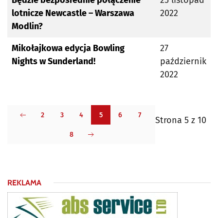
Będzie bezpośrednie połączenie
25 listopad
lotnicze Newcastle – Warszawa
2022
Modlin?
Mikołajkowa edycja Bowling
27
Nights w Sunderland!
październik
2022
2
3
4
5
6
7
Strona 5 z 10
8
REKLAMA