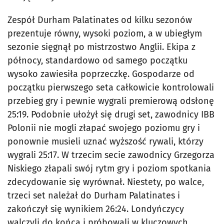
Zespół Durham Palatinates od kilku sezonów
prezentuje równy, wysoki poziom, a w ubiegłym
sezonie sięgnął po mistrzostwo Anglii. Ekipa z
północy, standardowo od samego początku
wysoko zawiesiła poprzeczkę. Gospodarze od
początku pierwszego seta całkowicie kontrolowali
przebieg gry i pewnie wygrali premierową odsłonę
25:19. Podobnie ułożył się drugi set, zawodnicy IBB
Polonii nie mogli złapać swojego poziomu gry i
ponownie musieli uznać wyższość rywali, którzy
wygrali 25:17. W trzecim secie zawodnicy Grzegorza
Niskiego złapali swój rytm gry i poziom spotkania
zdecydowanie się wyrównał. Niestety, po walce,
trzeci set należał do Durham Palatinates i
zakończył się wynikiem 26:24. Londyńczycy
walczyli do końca i próbowali w kluczowych