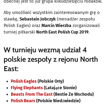
obecnej jest to już grupa kilkudziesięciu rodaków.
Aby umożliwić wszystkim zainteresowanym grę o
stawkę,
Sebastain Jobczyk
(menadżer zespołu
Polish Eagles) oraz
Marcin Wierzba
zorganizowali
turniej piłkarski
North East Polish Cup 2019
.
W turnieju wezmą udział 4
polskie zespoły z rejonu North
East:
Polish Eagles
(Polskie Orły)
Flying Elephants
(Latające Słonie)
Beasts From The East
(Bestie Ze Wschodu)
Polish Bears
(Polskie Niedźwiedzie)