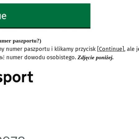
numer paszportu?)
y numer paszportu i klikamy przycisk [
Continue
], ale 
odać numer dowodu osobistego.
Zdjęcie poniżej.