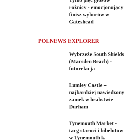
Tylko pięć głosów
różnicy - emocjonujący
finisz wyborów w
Gateshead
POLNEWS EXPLORER
Wybrzeże South Shields
(Marsden Beach) -
fotorelacja
Lumley Castle –
najbardziej nawiedzony
zamek w hrabstwie
Durham
Tynemouth Market -
targ staroci i bibelotów
w Tynemouth k.