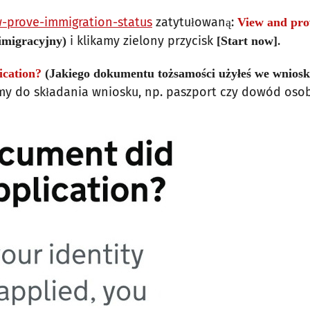
w-prove-immigration-status
zatytułowaną:
View and pro
i klikamy zielony przycisk
.
imigracyjny)
[Start now]
ication?
(Jakiego dokumentu tożsamości użyłeś we wniosk
y do składania wniosku, np. paszport czy dowód osobi