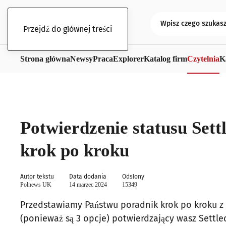
Przejdź do głównej treści
Strona główna
Newsy
Praca
Explorer
Katalog firm
Czytelnia
K
Potwierdzenie statusu Sett
krok po kroku
Autor tekstu
Data dodania
Odsłony
Polnews UK
14 marzec 2024
15349
Przedstawiamy Państwu poradnik krok po kroku z
(ponieważ są 3 opcje) potwierdzający wasz Settled