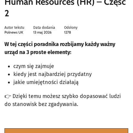
Human Resources (HR) – Część
2
Autor tekstu
Data dodania
Odsłony
Polnews UK
13 maj 2026
1278
W tej części poradnika rozbijamy każdy ważny
urząd na 3 proste elementy:
czym się zajmuje
kiedy jest najbardziej przydatny
jakie umiejętności działają
👉 Dzięki temu możesz szybko dopasować ludzi
do stanowisk bez zgadywania.