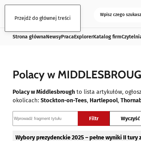
Przejdź do głównej treści
Strona główna
Newsy
Praca
Explorer
Katalog firm
Czytelni
Polacy w MIDDLESBROU
Polacy w Middlesbrough
to lista artykułów, ogło
okolicach:
Stockton-on-Tees
,
Hartlepool
,
Thorna
Wprowadź fragment tytułu
Filtr
Wyczyść
Tytuł
Data publikacji
Wybory prezydenckie 2025 – pełne wyniki II tury z