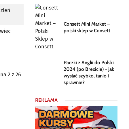
dzień
Consett Mini Market –
polski sklep w Consett
rwiec
Paczki z Anglii do Polski
2024 (po Brexicie) - jak
na 2 z 26
wysłać szybko, tanio i
sprawnie?
REKLAMA