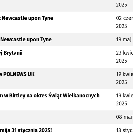
2025
 z Newcastle upon Tyne
02 cze
2025
z Newcastle upon Tyne
19 maj
j Brytanii
23 kwi
2025
ków POLNEWS UK
19 kwi
2025
n w Birtley na okres Świąt Wielkanocnych
19 kwi
2025
08 mar
mija 31 stycznia 2025!
13 sty