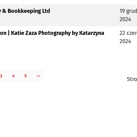
y & Bookkeeping Ltd
19 gru
2024
gton | Katie Zaza Photography by Katarzyna
22 cze
2024
3
4
5
Stro