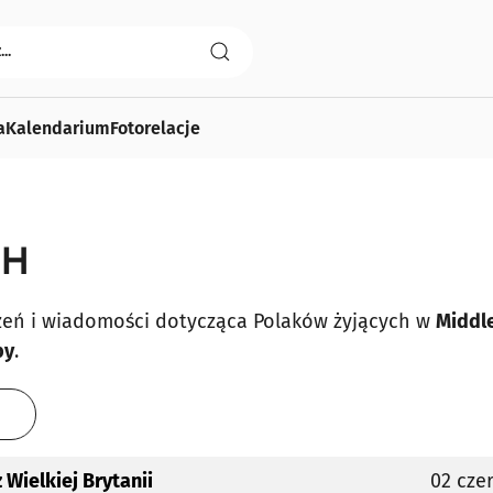
a
Kalendarium
Fotorelacje
GH
szeń i wiadomości dotycząca Polaków żyjących w
Middl
by
.
 Wielkiej Brytanii
02 cze