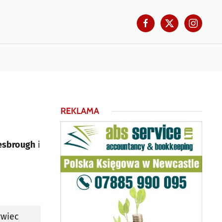
REKLAMA
esbrough
i
rwiec