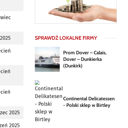
rwiec
 2025
SPRAWDŹ LOKALNE FIRMY
ecień
Prom Dover – Calais,
Dover – Dunkierka
(Dunkirk)
ecień
ecień
Continental Delicatessen
- Polski sklep w Birtley
zec 2025
czeń 2025