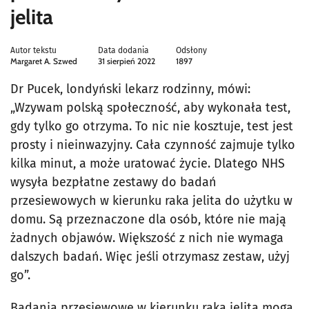
jelita
Autor tekstu
Data dodania
Odsłony
Margaret A. Szwed
31 sierpień 2022
1897
Dr Pucek, londyński lekarz rodzinny, mówi:
„Wzywam polską społeczność, aby wykonała test,
gdy tylko go otrzyma. To nic nie kosztuje, test jest
prosty i nieinwazyjny. Cała czynność zajmuje tylko
kilka minut, a może uratować życie. Dlatego NHS
wysyła bezpłatne zestawy do badań
przesiewowych w kierunku raka jelita do użytku w
domu. Są przeznaczone dla osób, które nie mają
żadnych objawów. Większość z nich nie wymaga
dalszych badań. Więc jeśli otrzymasz zestaw, użyj
go”.
Badania przesiewowe w kierunku raka jelita mogą