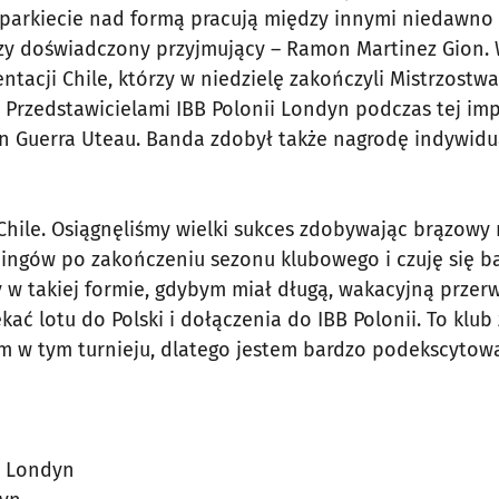
parkiecie nad formą pracują między innymi niedawno
czy doświadczony przyjmujący – Ramon Martinez Gion.
tacji Chile, którzy w niedzielę zakończyli Mistrzostwa
rzedstawicielami IBB Polonii Londyn podczas tej imp
n Guerra Uteau. Banda zdobył także nagrodę indywidu
 Chile. Osiągnęliśmy wielki sukces zdobywając brązowy
ningów po zakończeniu sezonu klubowego i czuję się b
by w takiej formie, gdybym miał długą, wakacyjną przer
ć lotu do Polski i dołączenia do IBB Polonii. To klub 
am w tym turnieju, dlatego jestem bardzo podekscytowa
ia Londyn