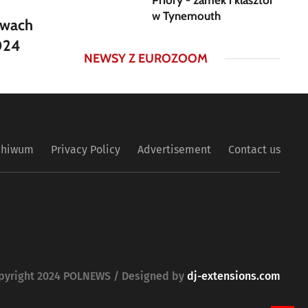
Priory - zamek i klasztor
w Tynemouth
twach
024
NEWSY Z EUROZOOM
chiwum
Privacy Policy
Advertisement
Contact us
pyright 2024 POLNEWS / Designed by
dj-extensions.com