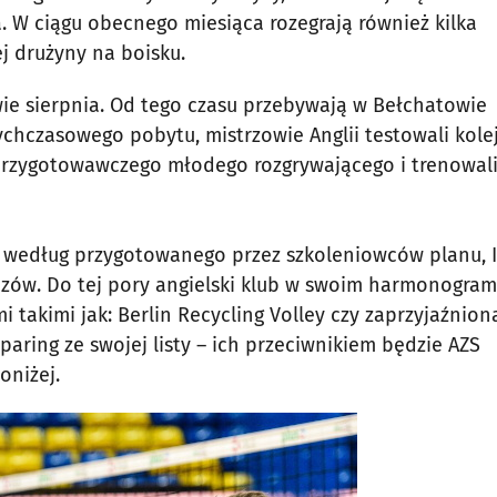
a. W ciągu obecnego miesiąca rozegrają również kilka
j drużyny na boisku.
wie sierpnia. Od tego czasu przebywają w Bełchatowie
tychczasowego pobytu, mistrzowie Anglii testowali kol
 przygotowawczego młodego rozgrywającego i trenowal
 według przygotowanego przez szkoleniowców planu, 
zów. Do tej pory angielski klub w swoim harmonogram
takimi jak: Berlin Recycling Volley czy zaprzyjaźnion
paring ze swojej listy – ich przeciwnikiem będzie AZS
niżej.