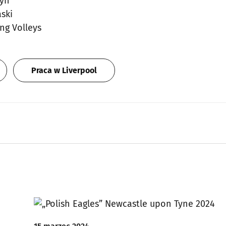
dyn
ski
ing Volleys
Praca w Liverpool