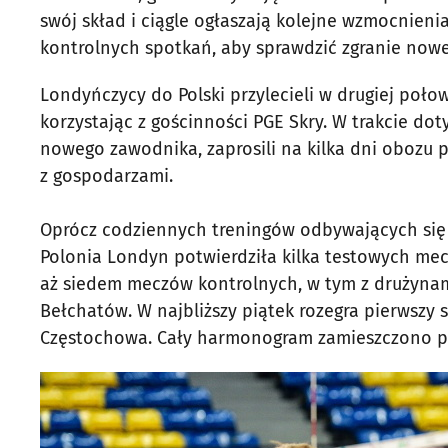
swój skład i ciągle ogłaszają kolejne wzmocnieni
kontrolnych spotkań, aby sprawdzić zgranie nowe
Londyńczycy do Polski przylecieli w drugiej poło
korzystając z gościnności PGE Skry. W trakcie do
nowego zawodnika, zaprosili na kilka dni obozu
z gospodarzami.
Oprócz codziennych treningów odbywających się
Polonia Londyn potwierdziła kilka testowych mec
aż siedem meczów kontrolnych, w tym z drużynami 
Bełchatów. W najbliższy piątek rozegra pierwszy s
Częstochowa. Cały harmonogram zamieszczono po