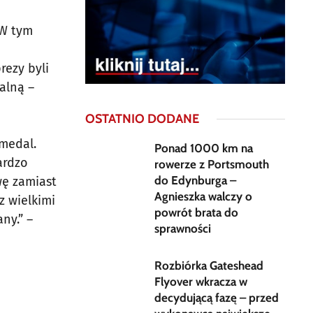
 W tym
rezy byli
alną –
OSTATNIO DODANE
 medal.
Ponad 1000 km na
ardzo
rowerze z Portsmouth
do Edynburga –
wę zamiast
Agnieszka walczy o
z wielkimi
powrót brata do
ny.” –
sprawności
Rozbiórka Gateshead
Flyover wkracza w
decydującą fazę – przed