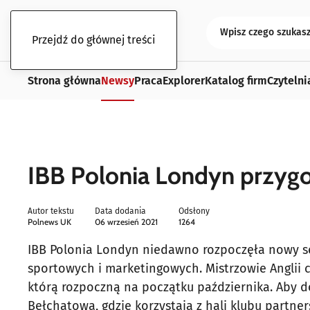
Przejdź do głównej treści
Strona główna
Newsy
Praca
Explorer
Katalog firm
Czytelni
IBB Polonia Londyn przygo
Autor tekstu
Data dodania
Odsłony
Polnews UK
06 wrzesień 2021
1264
IBB Polonia Londyn niedawno rozpoczęła nowy se
sportowych i marketingowych. Mistrzowie Anglii c
którą rozpoczną na początku października. Aby d
Bełchatowa, gdzie korzystają z hali klubu partner