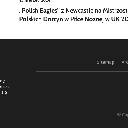
15 marzec 2024
„Polish Eagles” z Newcastle na Mistrzos
Polskich Drużyn w Piłce Nożnej w UK 2
Sitemap
Ar
ny,
ejsze
 się
© Co