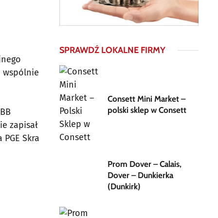
SPRAWDŹ LOKALNE FIRMY
ejnego
i wspólnie
Consett Mini Market –
polski sklep w Consett
IBB
ie zapisał
a PGE Skra
Prom Dover – Calais,
Dover – Dunkierka
(Dunkirk)