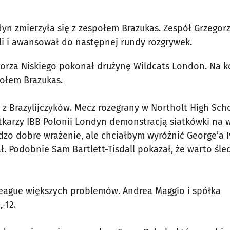
dyn zmierzyła się z zespołem Brazukas. Zespół Grzegor
i i awansował do następnej rundy rozgrywek.
orza Niskiego pokonał drużynę Wildcats London. Na 
połem Brazukas.
e z Brazylijczyków. Mecz rozegrany w Northolt High Sch
tkarzy IBB Polonii Londyn demonstracją siatkówki na
dzo dobre wrażenie, ale chciałbym wyróżnić George’a 
ł. Podobnie Sam Bartlett-Tisdall pokazał, że warto śle
League większych problemów. Andrea Maggio i spółka
-12.