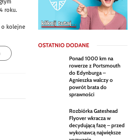
egłym
4 roku.
 o kolejne
OSTATNIO DODANE
h
Ponad 1000 km na
rowerze z Portsmouth
do Edynburga –
Agnieszka walczy o
powrót brata do
sprawności
Rozbiórka Gateshead
Flyover wkracza w
decydującą fazę – przed
wykonawcą największe
wyzwanie