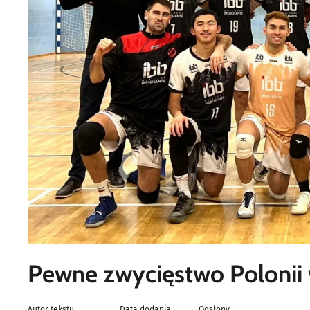
Pewne zwycięstwo Polonii 
Autor tekstu
Data dodania
Odsłony