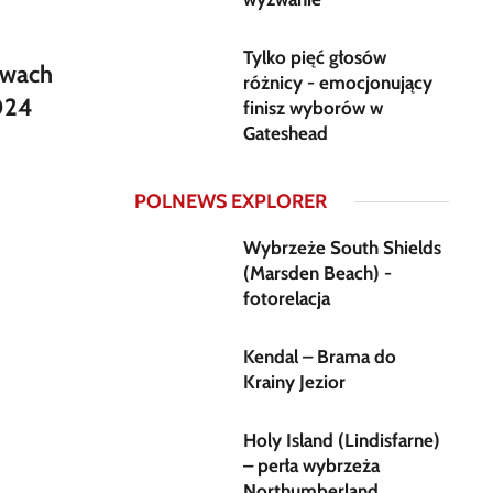
Tylko pięć głosów
twach
różnicy - emocjonujący
024
finisz wyborów w
Gateshead
POLNEWS EXPLORER
Wybrzeże South Shields
(Marsden Beach) -
fotorelacja
Kendal – Brama do
Krainy Jezior
Holy Island (Lindisfarne)
– perła wybrzeża
Northumberland