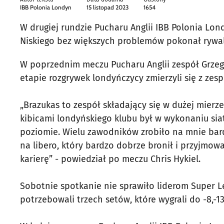
IBB Polonia Londyn
15 listopad 2023
1654
W drugiej rundzie Pucharu Anglii IBB Polonia Lon
Niskiego bez większych problemów pokonał rywal
W poprzednim meczu Pucharu Anglii zespół Grzeg
etapie rozgrywek londyńczycy zmierzyli się z zes
„Brazukas to zespół składający się w dużej mierz
kibicami londyńskiego klubu był w wykonaniu sia
poziomie. Wielu zawodników zrobiło na mnie bar
na libero, który bardzo dobrze bronił i przyjmowa
karierę” - powiedział po meczu Chris Hykiel.
Sobotnie spotkanie nie sprawiło liderom Super 
potrzebowali trzech setów, które wygrali do -8,-13,