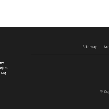
Sitemap
Ar
ny,
ejsze
 się
© Co