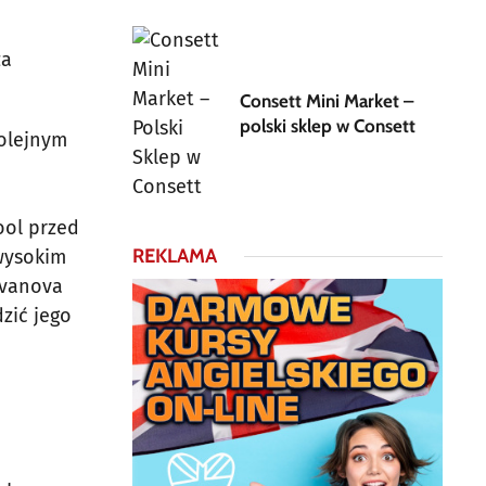
za
Consett Mini Market –
polski sklep w Consett
kolejnym
ool przed
REKLAMA
 wysokim
Ivanova
dzić jego