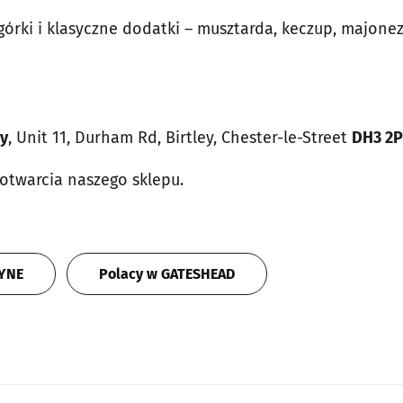
órki i klasyczne dodatki – musztarda, keczup, majonez
ey
, Unit 11, Durham Rd, Birtley, Chester-le-Street
DH3 2
 otwarcia naszego sklepu.
TYNE
Polacy w GATESHEAD