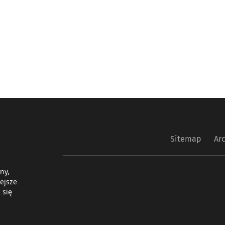
Sitemap
Ar
ny,
ejsze
 się