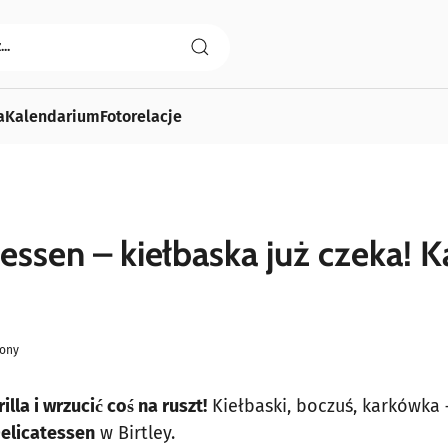
a
Kalendarium
Fotorelacje
tessen – kiełbaska już czeka! Ka
ony
lla i wrzucić coś na ruszt!
Kiełbaski, boczuś, karkówka 
Delicatessen
w Birtley.