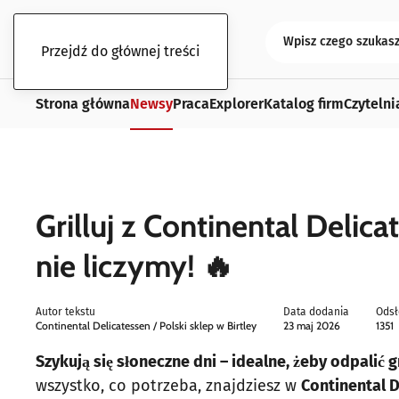
Przejdź do głównej treści
Strona główna
Newsy
Praca
Explorer
Katalog firm
Czytelni
Grilluj z Continental Delica
nie liczymy! 🔥
Autor tekstu
Data dodania
Odsł
Continental Delicatessen / Polski sklep w Birtley
23 maj 2026
1351
Szykują się słoneczne dni – idealne, żeby odpalić gri
wszystko, co potrzeba, znajdziesz w
Continental 