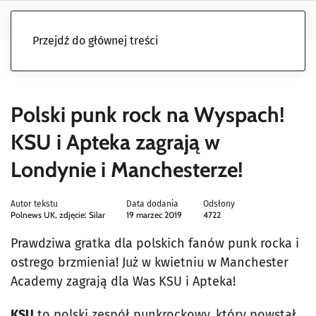
Przejdź do głównej treści
Polski punk rock na Wyspach!
KSU i Apteka zagrają w
Londynie i Manchesterze!
Autor tekstu
Data dodania
Odsłony
Polnews UK, zdjęcie: Silar
19 marzec 2019
4722
Prawdziwa gratka dla polskich fanów punk rocka i
ostrego brzmienia! Już w kwietniu w Manchester
Academy zagrają dla Was KSU i Apteka!
KSU
to polski zespół punkrockowy, który powstał