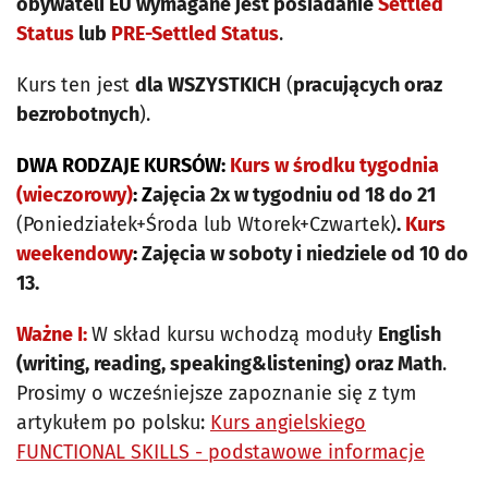
obywateli EU wymagane jest posiadanie
Settled
Status
lub
PRE-Settled Status
.
Kurs ten jest
dla WSZYSTKICH
(
pracujących oraz
bezrobotnych
).
DWA RODZAJE KURSÓW:
Kurs w środku tygodnia
(wieczorowy)
: Z
ajęcia 2x w tygodniu od 18 do 21
(Poniedziałek+Środa lub Wtorek+Czwartek)
.
Kurs
weekendowy
:
Zajęcia w soboty i niedziele od 10 do
13.
Ważne I:
W skład kursu wchodzą moduły
English
(writing, reading, speaking&listening) oraz Math
.
Prosimy o wcześniejsze zapoznanie się z tym
artykułem po polsku:
Kurs angielskiego
FUNCTIONAL SKILLS - podstawowe informacje