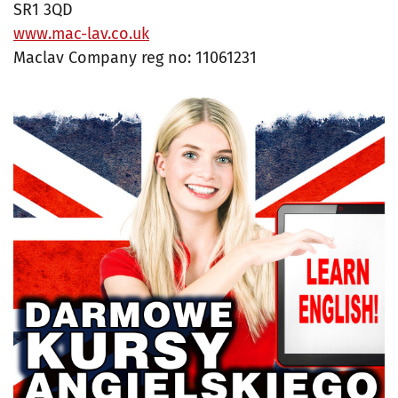
SR1 3QD
www.mac-lav.co.uk
Maclav Company reg no: 11061231