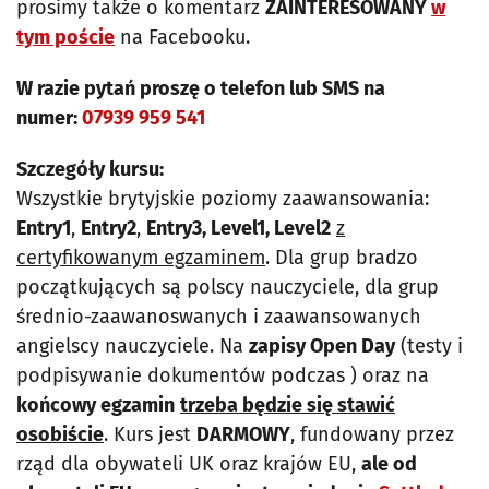
prosimy także o komentarz
ZAINTERESOWANY
w
tym poście
na Facebooku.
W razie pytań proszę o telefon lub SMS na
numer:
07939 959 541
Szczegóły kursu:
Wszystkie brytyjskie poziomy zaawansowania:
Entry1
,
Entry2
,
Entry3, Level1, Level2
z
certyfikowanym egzaminem
. Dla grup bradzo
początkujących są polscy nauczyciele, dla grup
średnio-zaawanoswanych i zaawansowanych
angielscy nauczyciele. Na
zapisy Open Day
(testy i
podpisywanie dokumentów podczas ) oraz na
końcowy egzamin
trzeba będzie się stawić
osobiście
. Kurs jest
DARMOWY
, fundowany przez
rząd dla obywateli UK oraz krajów EU,
ale od