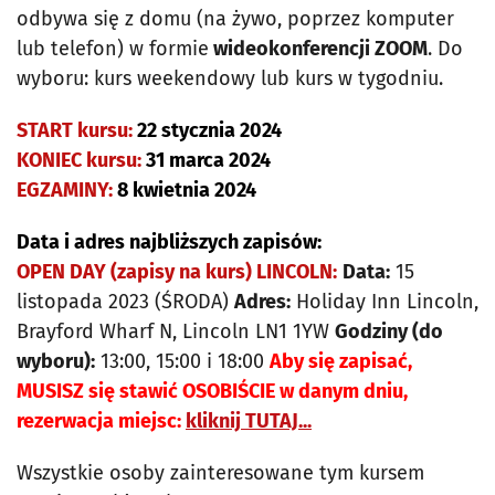
odbywa się z domu (na żywo, poprzez komputer
lub telefon) w formie
wideokonferencji ZOOM
. Do
wyboru: kurs weekendowy lub kurs w tygodniu.
START kursu:
22 stycznia 2024
KONIEC kursu:
31 marca 2024
EGZAMINY:
8 kwietnia 2024
Data i adres najbliższych zapisów:
OPEN DAY (zapisy na kurs) LINCOLN:
Data:
15
listopada 2023 (ŚRODA)
Adres:
Holiday Inn Lincoln,
Brayford Wharf N, Lincoln LN1 1YW
Godziny (do
wyboru):
13:00, 15:00 i 18:00
Aby się zapisać,
MUSISZ się stawić OSOBIŚCIE w danym dniu,
rezerwacja miejsc:
kliknij TUTAJ...
Wszystkie osoby zainteresowane tym kursem