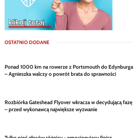
OSTATNIO DODANE
Ponad 1000 km na rowerze z Portsmouth do Edynburga
– Agnieszka walczy o powrót brata do sprawności
Rozbiórka Gateshead Flyover wkracza w decydującą fazę
– przed wykonawcą największe wyzwanie
Tylko pięć głosów różnicy - emocjonujący finisz