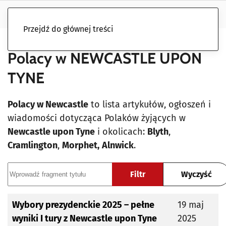
Przejdź do głównej treści
Polacy w NEWCASTLE UPON
TYNE
Polacy w Newcastle
to lista artykułów, ogłoszeń i
wiadomości dotycząca Polaków żyjących w
Newcastle upon Tyne
i okolicach:
Blyth
,
Cramlington
,
Morphet,
Alnwick
.
Wprowadź fragment tytułu
Filtr
Wyczyść
Tytuł
Data publikacji
Wybory prezydenckie 2025 – pełne
19 maj
wyniki I tury z Newcastle upon Tyne
2025