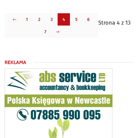
1
2
3
4
5
6
Strona 4 z 13
7
REKLAMA