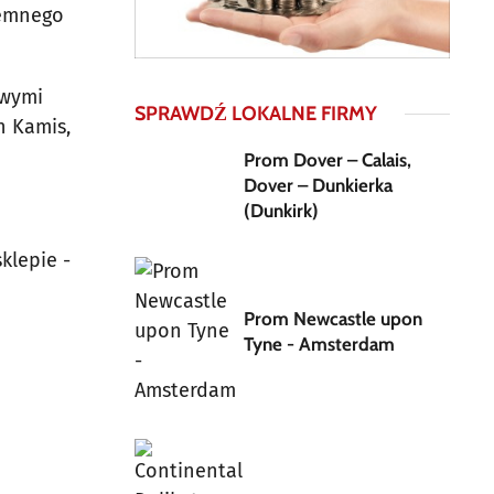
jemnego
owymi
SPRAWDŹ LOKALNE FIRMY
h Kamis,
Prom Dover – Calais,
Dover – Dunkierka
(Dunkirk)
sklepie -
Prom Newcastle upon
Tyne - Amsterdam