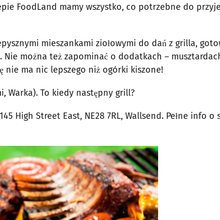
klepie FoodLand mamy wszystko, co potrzebne do przy
epysznymi mieszankami ziołowymi do dań z grilla, got
. Nie można też zapominać o dodatkach – musztardac
 nie ma nic lepszego niż ogórki kiszone!
, Warka). To kiedy następny grill?
 145 High Street East, NE28 7RL, Wallsend. Pełne info o 