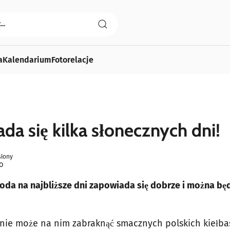
a
Kalendarium
Fotorelacje
da się kilka słonecznych dni!
łony
0
goda na najbliższe dni zapowiada się dobrze i można bę
 nie może na nim zabraknąć smacznych polskich kiełba