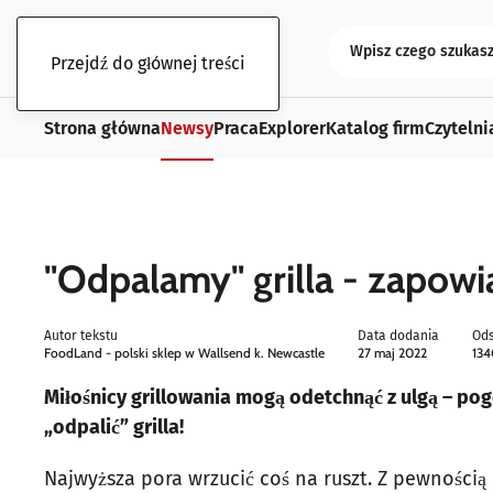
Przejdź do głównej treści
Strona główna
Newsy
Praca
Explorer
Katalog firm
Czytelni
"Odpalamy" grilla - zapowia
Autor tekstu
Data dodania
Ods
FoodLand - polski sklep w Wallsend k. Newcastle
27 maj 2022
134
Miłośnicy grillowania mogą odetchnąć z ulgą – po
„odpalić” grilla!
Najwyższa pora wrzucić coś na ruszt. Z pewnością