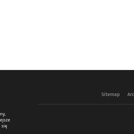
Sitemap
Ar
ny,
ejsze
 się