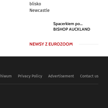
Spacerkiem po…
BISHOP AUCKLAND
NEWSY Z EUROZOOM
chiwum
Privacy Policy
Advertisement
Contact us