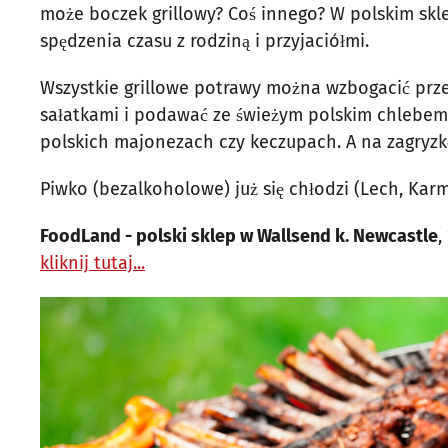
może boczek grillowy? Coś innego? W polskim s
spędzenia czasu z rodziną i przyjaciółmi.
Wszystkie grillowe potrawy można wzbogacić prz
sałatkami i podawać ze świeżym polskim chlebem
polskich majonezach czy keczupach. A na zagryzkę
Piwko (bezalkoholowe) już się chłodzi (Lech, Karmi
FoodLand - polski sklep w Wallsend k. Newcastle
,
kliknij tutaj...