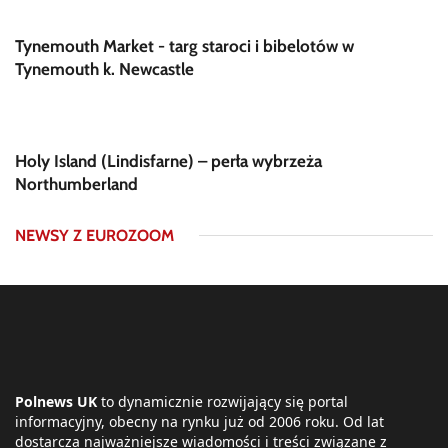
Tynemouth Market - targ staroci i bibelotów w
Tynemouth k. Newcastle
Holy Island (Lindisfarne) – perła wybrzeża
Northumberland
NEWSY Z EUROZOOM
Polnews UK
to dynamicznie rozwijający się portal
informacyjny, obecny na rynku już od 2006 roku. Od lat
dostarcza najważniejsze wiadomości i treści związane z