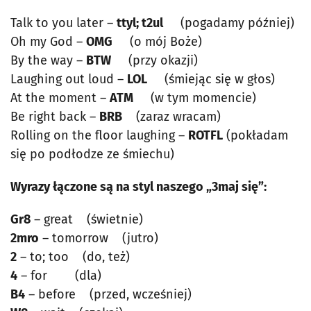
Talk to you later –
ttyl; t2ul
(pogadamy później)
Oh my God –
OMG
(o mój Boże)
By the way –
BTW
(przy okazji)
Laughing out loud –
LOL
(śmiejąc się w głos)
At the moment –
ATM
(w tym momencie)
Be right back –
BRB
(zaraz wracam)
Rolling on the floor laughing –
ROTFL
(pokładam
się po podłodze ze śmiechu)
Wyrazy łączone są na styl naszego „3maj się”:
Gr8
– great (świetnie)
2mro
– tomorrow (jutro)
2
– to; too (do, też)
4
– for (dla)
B4
– before (przed, wcześniej)