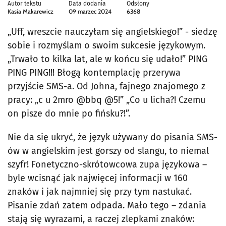
Autor tekstu
Data dodania
Odsłony
Kasia Makarewicz
09 marzec 2024
6368
„Uff, wreszcie nauczyłam się angielskiego!” - siedzę
sobie i rozmyślam o swoim sukcesie językowym.
„Trwało to kilka lat, ale w końcu się udało!” PING
PING PING!!! Błogą kontemplację przerywa
przyjście SMS-a. Od Johna, fajnego znajomego z
pracy: „c u 2mro @bbq @5!” „Co u licha?! Czemu
on pisze do mnie po fińsku?!”.
Nie da się ukryć, że język używany do pisania SMS-
ów w angielskim jest gorszy od slangu, to niemal
szyfr! Fonetyczno-skrótowcowa zupa językowa –
byle wcisnąć jak najwięcej informacji w 160
znaków i jak najmniej się przy tym nastukać.
Pisanie zdań zatem odpada. Mało tego – zdania
stają się wyrazami, a raczej zlepkami znaków: