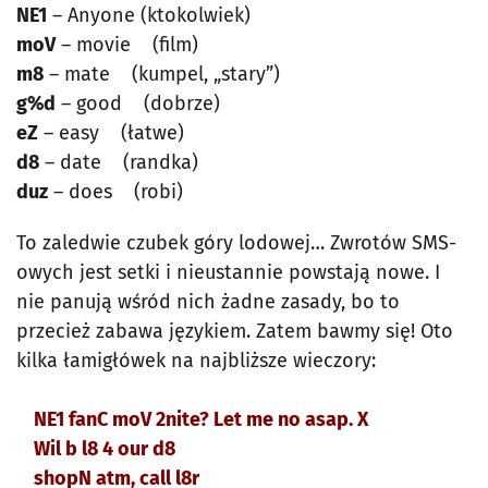
NE1
– Anyone (ktokolwiek)
moV
– movie (film)
m8
– mate (kumpel, „stary”)
g%d
– good (dobrze)
eZ
– easy (łatwe)
d8
– date (randka)
duz
– does (robi)
To zaledwie czubek góry lodowej… Zwrotów SMS-
owych jest setki i nieustannie powstają nowe. I
nie panują wśród nich żadne zasady, bo to
przecież zabawa językiem. Zatem bawmy się! Oto
kilka łamigłówek na najbliższe wieczory:
NE1 fanC moV 2nite? Let me no asap. X
Wil b l8 4 our d8
shopN atm, call l8r