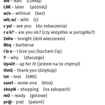
W8
– wait (czekaj)
L8R
– later (później)
w/o
– without (bez)
wit; w/
- with (z)
c ya!
– see you (do zobaczenia)
r u k?
– are you ok.? (czy wszystko w porządku?)
2nite
– tonight (dziś wieczorem)
Bbq
– barbecue
I lv u
– I love you (kocham Cię)
Y
– why (dlaczego)
Up4it!
– up for it! (jestem na to chętny!)
thnQ
– thank you (dziękuję)
txt
– text (SMS)
sum1
– some-one (ktoś)
shopN
– shopping (na zakupach)
reD
– ready (gotowe)
pr@
- prat (palant)