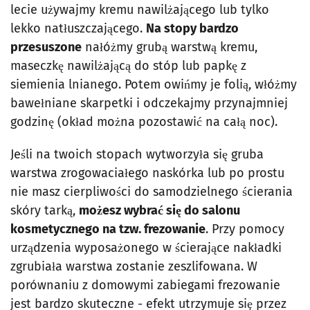
lecie używajmy kremu nawilżającego lub tylko
lekko natłuszczającego.
Na stopy bardzo
przesuszone
nałóżmy grubą warstwą kremu,
maseczkę nawilżającą do stóp lub papkę z
siemienia lnianego. Potem owińmy je folią, włóżmy
bawełniane skarpetki i odczekajmy przynajmniej
godzinę (okład można pozostawić na całą noc).
Jeśli na twoich stopach wytworzyła się gruba
warstwa zrogowaciałego naskórka lub po prostu
nie masz cierpliwości do samodzielnego ścierania
skóry tarką,
możesz wybrać się do salonu
kosmetycznego na tzw. frezowanie
. Przy pomocy
urządzenia wyposażonego w ścierające nakładki
zgrubiała warstwa zostanie zeszlifowana. W
porównaniu z domowymi zabiegami frezowanie
jest bardzo skuteczne - efekt utrzymuje się przez