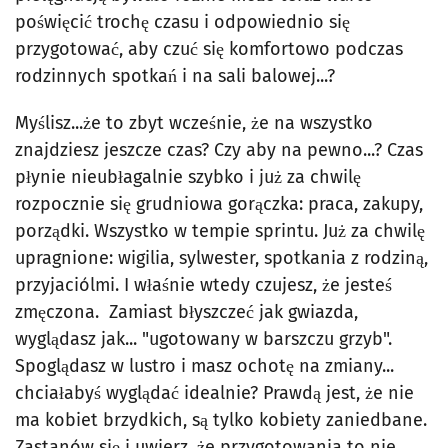
poświęcić trochę czasu i odpowiednio się
przygotować, aby czuć się komfortowo podczas
rodzinnych spotkań i na sali balowej...?
Myślisz...że to zbyt wcześnie, że na wszystko
znajdziesz jeszcze czas? Czy aby na pewno...? Czas
płynie nieubłagalnie szybko i już za chwilę
rozpocznie się grudniowa gorączka: praca, zakupy,
porządki. Wszystko w tempie sprintu. Już za chwilę
upragnione: wigilia, sylwester, spotkania z rodziną,
przyjaciólmi. I właśnie wtedy czujesz, że jesteś
zmęczona. Zamiast błyszczeć jak gwiazda,
wyglądasz jak... "ugotowany w barszczu grzyb".
Spoglądasz w lustro i masz ochotę na zmiany...
chciałabyś wyglądać idealnie? Prawdą jest, że nie
ma kobiet brzydkich, są tylko kobiety zaniedbane.
Zastanów się i uwierz, że przygotowania to nie