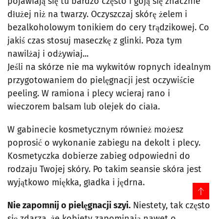
pojawiają się tu bardzo często i goją się znacznie
dłużej niż na twarzy. Oczyszczaj skórę żelem i
bezalkoholowym tonikiem do cery trądzikowej. Co
jakiś czas stosuj maseczkę z glinki. Poza tym
nawilżaj i odżywiaj...
Jeśli na skórze nie ma wykwitów ropnych idealnym
przygotowaniem do pielęgnacji jest oczywiście
peeling. W ramiona i plecy wcieraj rano i
wieczorem balsam lub olejek do ciała.
W gabinecie kosmetycznym również możesz
poprosić o wykonanie zabiegu na dekolt i plecy.
Kosmetyczka dobierze zabieg odpowiedni do
rodzaju Twojej skóry. Po takim seansie skóra jest
wyjątkowo miękka, gładka i jędrna.
Nie zapomnij o pielęgnacji szyi.
Niestety, tak często
się zdarza, że kobiety zapominają nawet o