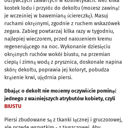
odżywczych zawartych w kosmetykach. Weź kilka
kostek lodu i przyłóż do dekoltu (możesz zawinąć
je wcześniej w bawełnianą ściereczkę). Masuj
ruchami okrężnymi, zgodnie z ruchem wskazówek
zegara. Zabieg powtarzaj kilka razy w tygodniu,
najlepiej wieczorem, przed nałożeniem kremu
regenerującego na noc. Wykonanie dziesięciu
okrężnych ruchów wokół biustu, na przemian
ciepłą i zimną wodą z prysznica, doskonale napina
skórę dekoltu, poprawia jej koloryt, pobudza
krążenie krwi, ujędrnia piersi.
Dbając o dekolt nie możemy oczywiście pominąć
jednego z ważniejszych atrybutów kobiety, czyli
BIUSTU
Piersi zbudowane są z tkanki łącznej i gruczołowej,
ale przede wszystkim - z tłuszczowej. Aby