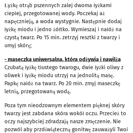
Łyżkę otrąb pszennych zalej dwoma łyżkami
ciepłej, przegotowanej wody. Poczekaj aż
napęcznieją, a woda wystygnie. Następnie dodaj
łyżkę miodu i jedno żółtko. Wymieszaj i nałóż na
czystą twarz. Po 15 min. zetrzyj resztki z twarzy i
umyj skórę;
- maseczka uniwersalna, która odżywia i nawilża
Czubatą łyżkę tłustego twarogu, dwie łyżki oliwy z
oliwek i łyżkę miodu utrzyj na jednolitą masę.
Papkę nałóż na twarz. Po 20 min. zmyj maseczkę
letnią, przegotowaną wodą.
Poza tym nieodzownym elementem pięknej skóry
twarzy jest zabdana skóra wokół oczu. Przecież to
oczy najszybciej zdradzają nasze zmęczenie. Nie
pozwól aby przdświąteczną gonitwę zauważyli Twoi