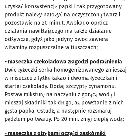
uzyskać konsystencję papki i tak przygotowany
produkt należy nałożyć na oczyszczoną twarz i
pozostawić na 20 minut. Awokado oprócz
działania nawilżającego ma także działanie
odżywcze, gdyż jako jedyny owoc zawiera
witaminy rozpuszczalne w tłuszczach;
- maseczka czekoladowa złagodzi podrażnienia
Dwie łyżeczki serka homogenizowanego zmieszaj
w miseczce z łyżką kakao i dwoma łyżeczkami
startej czekolady. Dodaj szczyptę cynamonu.
Postaw miksturę na naczyniu z gorącą wodą i
mieszaj składniki tak długo, aż powstanie z nich
gęsta papka. Ostudź, a następnie rozsmaruj
pędzlem po twarzy. Po 20 min. zmyj ciepłą wodą;
- maseczka z otrębami oczyści zaskórniki