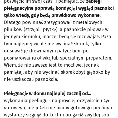
poświęcić im swój czas...i pamiętać, że
zabiegi
pielęgnacyjne poprawią kondycję i wygląd paznokci
tylko wtedy, gdy będą prawidłowo wykonane
.
Dlatego powinnaś zrezygnować z metalowych
pilników (strzępią płytkę), a paznokcie piłować w
jednym kierunku, inaczej będą się rozdwajać. Poza
tym najlepiej wcale nie wycinać skórek, tylko
odsuwać je drewnianym patyczkiem po
posmarowaniu oliwką lub specjalnym preparatem.
Wiem, że nie zawsze jest to możliwe, jednak
pamiętaj, aby nie wycinać skórek zbyt głęboko by
nie uszkadzać paznokcia.
Pielęgnację w domu najlepiej zacznij od...
wykonania peelingu - najprościej oczywiście użyć
gotowego, ale jeżeli nie mamy gotowego peelingu
wystarczy sięgnąć do kuchni po garść zwykłej soli