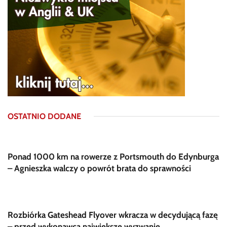
OSTATNIO DODANE
Ponad 1000 km na rowerze z Portsmouth do Edynburga
– Agnieszka walczy o powrót brata do sprawności
Rozbiórka Gateshead Flyover wkracza w decydującą fazę
– przed wykonawcą największe wyzwanie