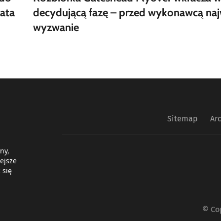
ata
decydującą fazę – przed wykonawcą naj
wyzwanie
Sitemap
Ar
ny,
ejsze
 się
© Co