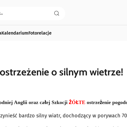
a
Kalendarium
Fotorelacje
strzeżenie o silnym wietrze!
dniej Anglii oraz całej Szkocji
ŻÓŁTE
ostrzeżenie pogod
ynieść bardzo silny wiatr, dochodzący w porywach 7