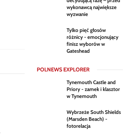
decydującą fazę – przed
wykonawcą największe
wyzwanie
Tylko pięć głosów
różnicy - emocjonujący
finisz wyborów w
Gateshead
POLNEWS EXPLORER
Tynemouth Castle and
Priory - zamek i klasztor
w Tynemouth
Wybrzeże South Shields
(Marsden Beach) -
fotorelacja
w