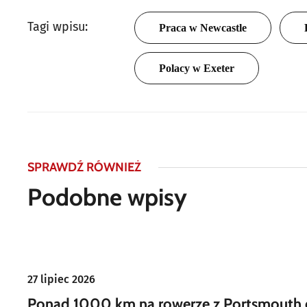
Tagi wpisu:
Praca w Newcastle
Polacy w Exeter
SPRAWDŹ RÓWNIEŻ
Podobne wpisy
27 lipiec 2026
Ponad 1000 km na rowerze z Portsmouth