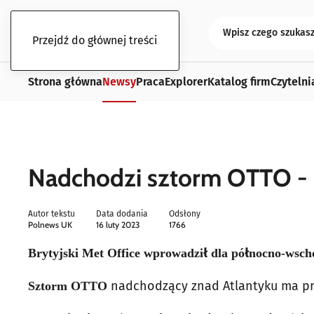
Przejdź do głównej treści
Strona główna
Newsy
Praca
Explorer
Katalog firm
Czytelni
Nadchodzi sztorm OTTO - o
Autor tekstu
Data dodania
Odsłony
Polnews UK
16 luty 2023
1766
Brytyjski Met Office wprowadził dla północno-wscho
nadchodzący znad Atlantyku ma prz
Sztorm OTTO