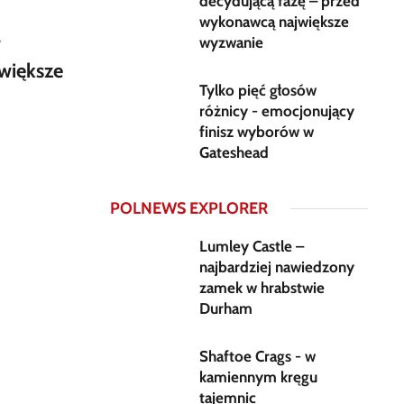
decydującą fazę – przed
wykonawcą największe
w
wyzwanie
większe
Tylko pięć głosów
różnicy - emocjonujący
finisz wyborów w
Gateshead
POLNEWS EXPLORER
Lumley Castle –
najbardziej nawiedzony
zamek w hrabstwie
Durham
Shaftoe Crags - w
kamiennym kręgu
tajemnic