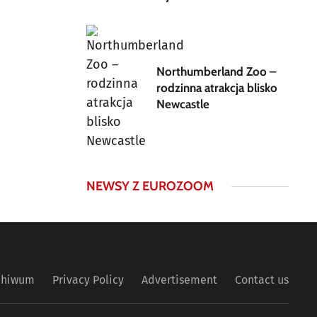
Northumberland Zoo –
rodzinna atrakcja blisko
Newcastle
NEWSY Z EUROZOOM
chiwum
Privacy Policy
Advertisement
Contact us