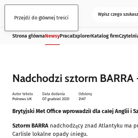
Przejdź do głównej treści
Strona główna
Newsy
Praca
Explorer
Katalog firm
Czytelni
Nadchodzi sztorm BARRA - 
Autor tekstu
Data dodania
Odsłony
Polnews UK
07 grudzień 2021
2147
Brytyjski Met Office wprowadził dla całej Anglii i S
Sztorm BARRA
nadchodzący znad Atlantyku ma prz
Carlisle lokalne opady śniegu.