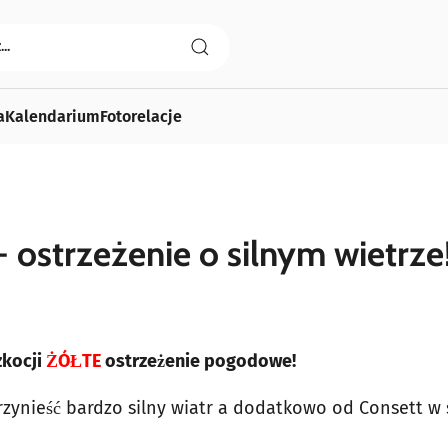
a
Kalendarium
Fotorelacje
ostrzeżenie o silnym wietrze
zkocji
ŻÓŁTE
ostrzeżenie pogodowe!
ynieść bardzo silny wiatr a dodatkowo od Consett w 