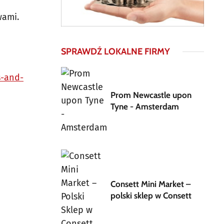
wami.
SPRAWDŹ LOKALNE FIRMY
s-and-
Prom Newcastle upon
Tyne - Amsterdam
Consett Mini Market –
polski sklep w Consett