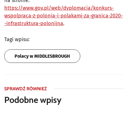
na stronie:
https://www.gov.pl/web/dyplomacja/konkurs-
wspolpraca-z-polonia-i-polakami-za-granica-2020-
-infrastruktura-polonijna
.
Tagi wpisu:
Polacy w MIDDLESBROUGH
SPRAWDŹ RÓWNIEŻ
Podobne wpisy