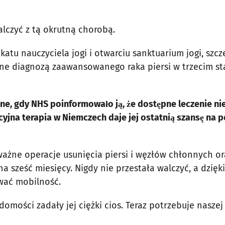
lczyć z tą okrutną chorobą.
katu nauczyciela jogi i otwarciu sanktuarium jogi, szcz
wane diagnozą zaawansowanego raka piersi w trzecim st
zone, gdy NHS poinformowało ją, że dostępne leczenie ni
acyjna terapia w Niemczech daje jej ostatnią szansę na 
ważne operacje usunięcia piersi i węzłów chłonnych or
a sześć miesięcy. Nigdy nie przestała walczyć, a dzięki
iwać mobilność.
domości zadały jej ciężki cios. Teraz potrzebuje nasze