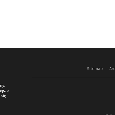
Sitemap
Ar
ny,
ejsze
 się