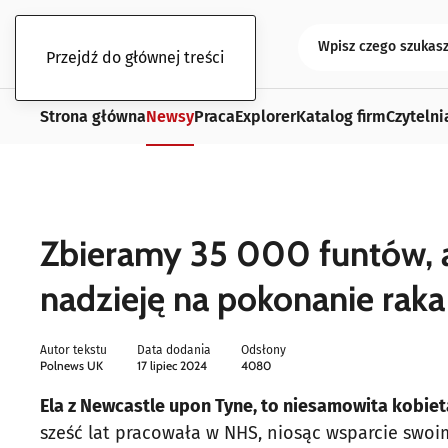
Przejdź do głównej treści
Strona główna
Newsy
Praca
Explorer
Katalog firm
Czytelni
Zbieramy 35 000 funtów, a
nadzieję na pokonanie raka
Autor tekstu
Data dodania
Odsłony
Polnews UK
17 lipiec 2024
4080
Ela z Newcastle upon Tyne, to niesamowita kobiet
sześć lat pracowała w NHS, niosąc wsparcie swoim