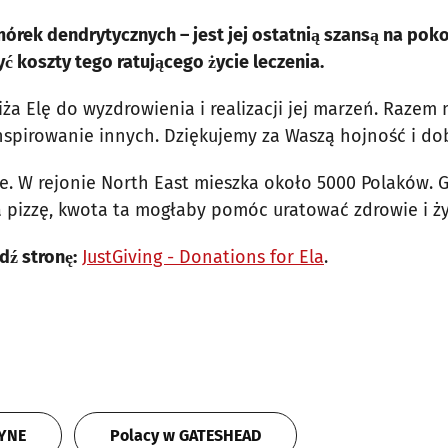
rek dendrytycznych – jest jej ostatnią szansą na poko
ć koszty tego ratującego życie leczenia.
liża Elę do wyzdrowienia i realizacji jej marzeń. Raze
 inspirowanie innych. Dziękujemy za Waszą hojność i do
cie. W rejonie North East mieszka około 5000 Polaków. 
a pizzę, kwota ta mogłaby pomóc uratować zdrowie i życ
dź stronę:
JustGiving - Donations for Ela
.
TYNE
Polacy w GATESHEAD