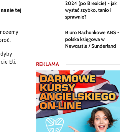
2024 (po Brexicie) - jak
nanie tej
wysłać szybko, tanio i
sprawnie?
m możemy
Biuro Rachunkowe ABS -
polska księgowa w
broć.
Newcastle / Sunderland
Gdyby
ie Eli.
REKLAMA