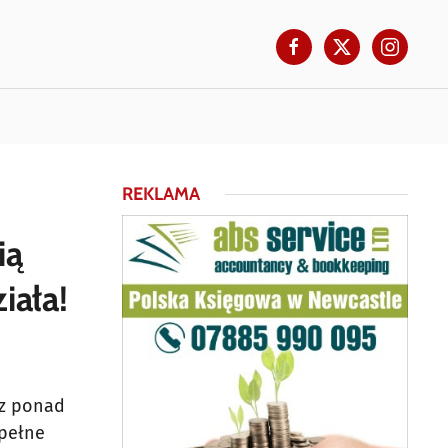
REKLAMA
ią
iała!
z ponad
 pełne