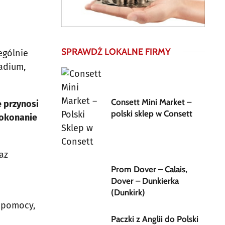
SPRAWDŹ LOKALNE FIRMY
ególnie
adium,
Consett Mini Market –
e przynosi
polski sklep w Consett
pokonanie
az
Prom Dover – Calais,
Dover – Dunkierka
(Dunkirk)
j pomocy,
Paczki z Anglii do Polski